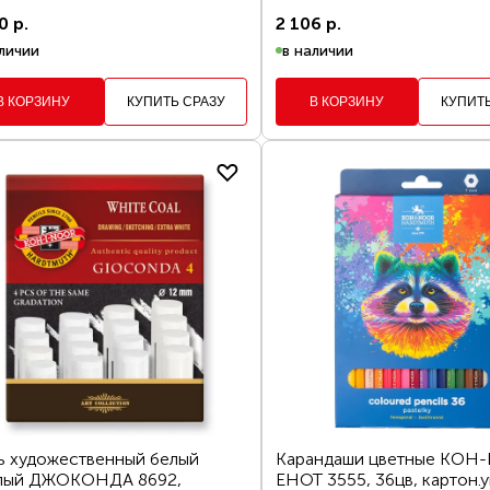
0 р.
2 106 р.
личии
в наличии
В КОРЗИНУ
КУПИТЬ СРАЗУ
В КОРЗИНУ
КУПИТ
Фильтры
Уточните поиск
Товар добавлен в корзину
ь художественный белый
Карандаши цветные KOH
глый ДЖОКОНДА 8692,
ЕНОТ 3555, 36цв, картон.у