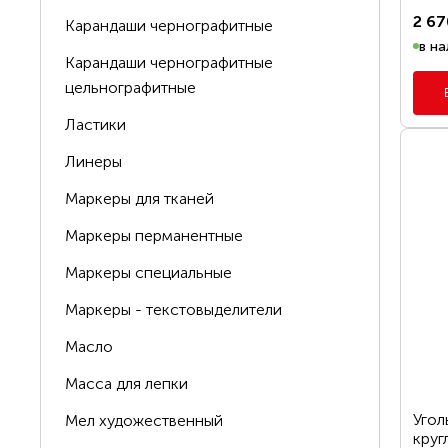
2 67
Карандаши чернографитные
в на
Карандаши чернографитные
цельнографитные
Ластики
Линеры
Маркеры для тканей
Маркеры перманентные
Маркеры специальные
Маркеры - текстовыделители
Масло
Цена, р.
Масса для лепки
Угол
Мел художественный
кру