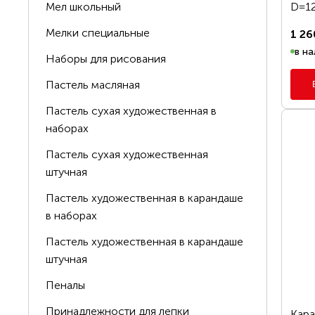
От
D=12
Мел школьный
Мелки специальные
1 26
ПРО
в на
Наборы для рисования
Пастель масляная
Пастель сухая художественная в
наборах
Пастель сухая художественная
штучная
Пастель художественная в карандаше
в наборах
Пастель художественная в карандаше
штучная
Пеналы
Принадлежности для лепки
Кар