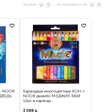
ПО ЦЕНЕ
ПО ПОПУЛЯРНОСТИ
едставительству
-I-NOOR
Карандаши многоцветные KOH-I-
ДВЕДЬ
NOOR джамбо МЭДЖИК 3408
12шт и каранда...
3 088 р.