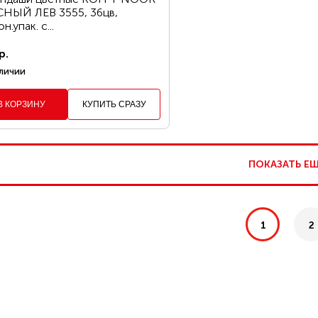
НЫЙ ЛЕВ 3555, 36цв,
н.упак. с...
р.
личии
В КОРЗИНУ
КУПИТЬ СРАЗУ
ПОКАЗАТЬ Е
1
2