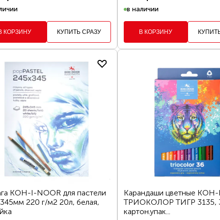
личии
в наличии
В КОРЗИНУ
КУПИТЬ СРАЗУ
В КОРЗИНУ
КУПИТ
га KOH-I-NOOR для пастели
Карандаши цветные KOH
345мм 220 г/м2 20л, белая,
ТРИОКОЛОР ТИГР 3135, 
йка
картон.упак...