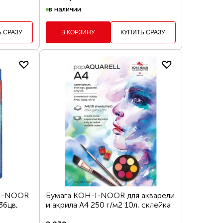
в наличии
Ь СРАЗУ
В КОРЗИНУ
КУПИТЬ СРАЗУ
-I-NOOR
Бумага KOH-I-NOOR для акварели
36цв,
и акрила А4 250 г/м2 10л, склейка