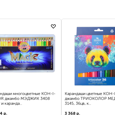
ДОСТАВКА И ОПЛАТА
В КАТАЛОГ
интернет-магазину
Вопрос по пр
ЗАЯВКУ
ндаши многоцветные KOH-I-
Карандаши цветные KOH
R джамбо МЭДЖИК 3408
джамбо ТРИОКОЛОР МЕ
 и каранда...
3145, 36цв, к...
4 р.
3 368 р.