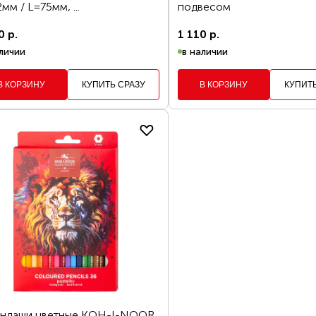
До
мм / L=75мм, ...
подвесом
0 р.
1 110 р.
ОФОРМИТЬ ЗА
ДОЛЖИТЬ ПОКУПКИ
личии
в наличии
ПОКАЗАТЬ
В КОРЗИНУ
КУПИТЬ СРАЗУ
В КОРЗИНУ
КУПИТ
ОЧИСТИТЬ ВСЕ ФИЛЬТРЫ
андаши цветные KOH-I-NOOR