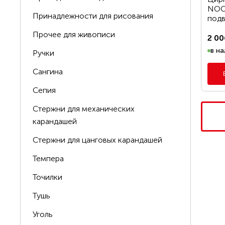
NOOR
Принадлежности для рисования
под
Прочее для живописи
2 00
в на
Ручки
Сангина
Сепия
Стержни для механических
карандашей
Стержни для цанговых карандашей
Темпера
Точилки
Тушь
Уголь