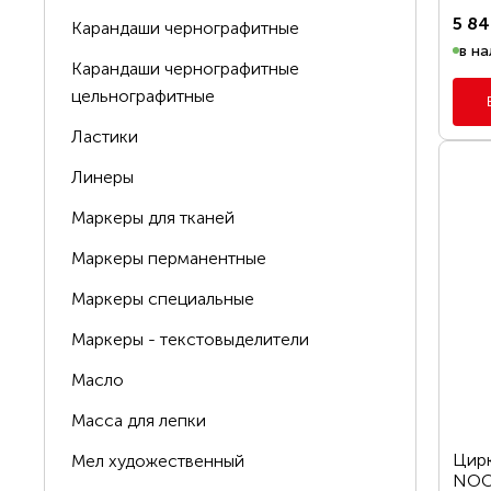
5 84
Карандаши чернографитные
в на
Карандаши чернографитные
цельнографитные
Ластики
Линеры
Маркеры для тканей
Маркеры перманентные
Маркеры специальные
Маркеры - текстовыделители
Масло
Цена, р.
Масса для лепки
Цирк
Мел художественный
NOOR