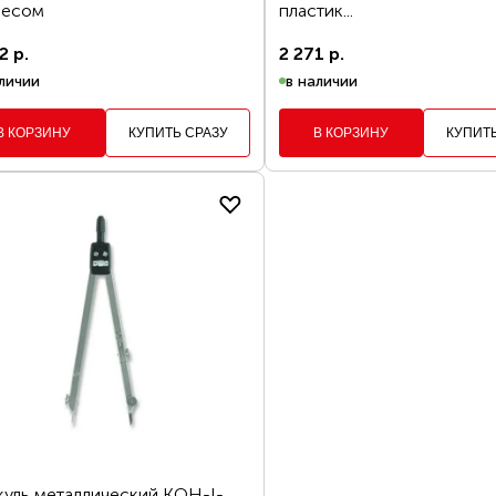
весом
пластик...
До
2 р.
2 271 р.
ОФОРМИТЬ ЗА
личии
в наличии
ДОЛЖИТЬ ПОКУПКИ
В КОРЗИНУ
КУПИТЬ СРАЗУ
В КОРЗИНУ
КУПИТ
ПОКАЗАТЬ
ОЧИСТИТЬ ВСЕ ФИЛЬТРЫ
уль металлический KOH-I-