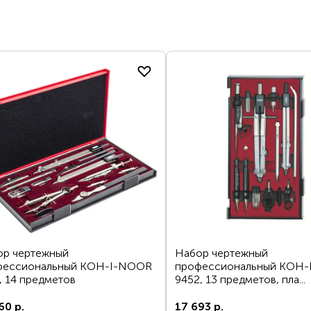
ДОСТАВКА И ОПЛАТА
В КАТАЛОГ
интернет-магазину
Вопрос по пр
ЗАЯВКУ
ор чертежный
Набор чертежный
фессиональный KOH-I-NOOR
профессиональный KOH
, 14 предметов
9452, 13 предметов, пла...
60 р.
17 693 р.