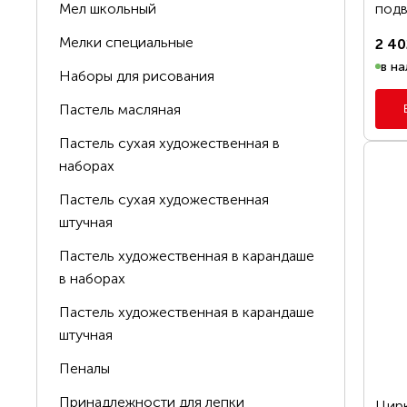
под
Мел школьный
От
Мелки специальные
2 40
в на
Наборы для рисования
ПРО
Пастель масляная
Пастель сухая художественная в
наборах
Пастель сухая художественная
штучная
Пастель художественная в карандаше
в наборах
Пастель художественная в карандаше
штучная
Пеналы
Принадлежности для лепки
Цирк