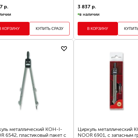
7 р.
3 837 р.
личии
в наличии
В КОРЗИНУ
КУПИТЬ СРАЗУ
В КОРЗИНУ
КУПИТ
Фильтры
Уточните поиск
Товар добавлен в корзину
уль металлический KOH-I-
Циркуль металлический K
 6542, пластиковый пакет с
NOOR 6901, с запасным г