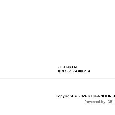
КОНТАКТЫ
ДОГОВОР-ОФЕРТА
ПОЛЬЗОВАТЕЛЬСКОЕ СОГЛАШЕНИЕ
ДОГОВОР-О
pyright © 2025 KOH-I-NOOR HARDTMUTH a.s.. Все права защищ
Copyright © 2026 KOH-I-NOOR 
Powered by IDBI