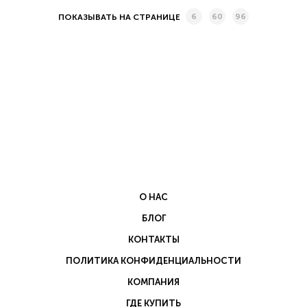
6
60
96
ПОКАЗЫВАТЬ НА СТРАНИЦЕ
О НАС
БЛОГ
КОНТАКТЫ
ПОЛИТИКА КОНФИДЕНЦИАЛЬНОСТИ
ПОЛИТИКА КОНФИДЕНЦИАЛЬНОСТИ
ПОЛЬЗОВАТЕЛЬСКОЕ СОГЛАШЕНИЕ
КОМПАНИЯ
ДОГОВОР-ОФЕРТА
ГДЕ КУПИТЬ