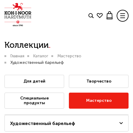
Товар добавлен в корзину
Коллекции
.
Фильтры
КОЛЛЕКЦИИ
Главная
Каталог
Мастерство
БЛОГ
Свяжитесь с нами
.
Цена, р.
Художественный барельеф
КОНТАКТЫ
Для детей
Творчество
ДОСТАВКА И ОПЛАТА
ОФОРМИТЬ ЗАКАЗ
От
До
Специальные
Мастерство
продукты
В КАТАЛОГ
ПРОДОЛЖИТЬ ПОКУПКИ
ПОКАЗАТЬ
Художественный барельеф
Вопрос по интернет-магазину