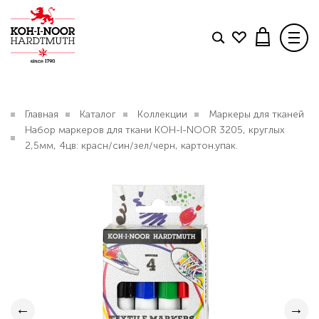
Товар добавлен в корзину
Поделиться
TWITTER
FACEBOOK
TELEGRAM
КОЛЛЕКЦИИ
Главная
Каталог
Коллекции
Маркеры для тканей
Набор маркеров для ткани KOH-I-NOOR 3205, круглых
БЛОГ
Свяжитесь с нами
.
2,5мм, 4цв: красн/син/зел/черн, картон.упак.
Набор маркеров для ткани KOH-I-NOOR 3205,
КОНТАКТЫ
круглых 2,5мм, 4цв: красн/син/зел/черн,
картон.упак.
ДОСТАВКА И ОПЛАТА
772 р.
В КАТАЛОГ
ОФОРМИТЬ ЗАКАЗ
Вопрос по интернет-магазину
ПРОДОЛЖИТЬ ПОКУПКИ