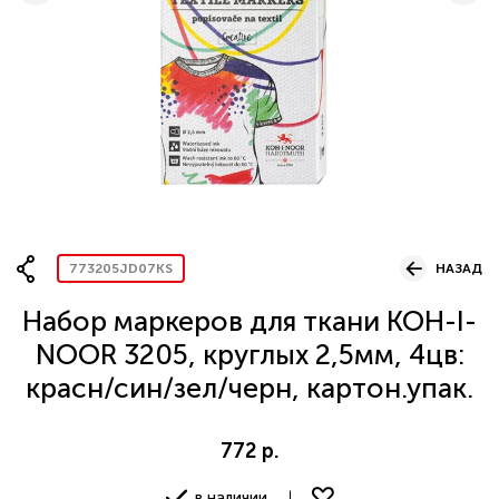
Вопрос по представительству
ОСТАВИТЬ ЗАЯВКУ
773205JD07KS
НАЗАД
Набор маркеров для ткани KOH-I-
NOOR 3205, круглых 2,5мм, 4цв:
красн/син/зел/черн, картон.упак.
772 р.
в наличии