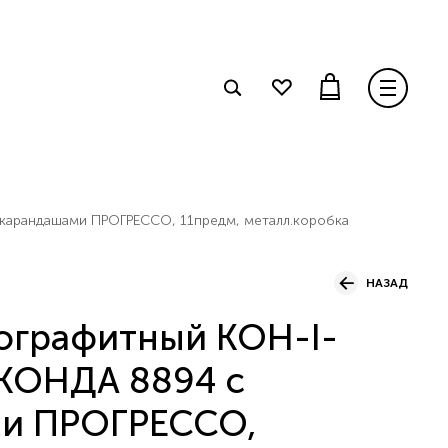
арандашами ПРОГРЕССО, 11предм, металл.коробка
НАЗАД
ографитный KOH-I-
ОНДА 8894 с
ми ПРОГРЕССО,