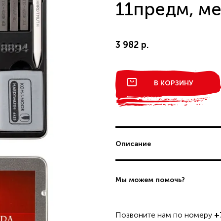
ДОСТАВКА И ОПЛАТА
11предм, ме
В КАТАЛОГ
3 982 р.
интернет-магазину
Вопрос по пр
В КОРЗИНУ
Описание
ЗАЯВКУ
Мы можем помочь?
Позвоните нам по номеру
+
Товар добавлен в корзину