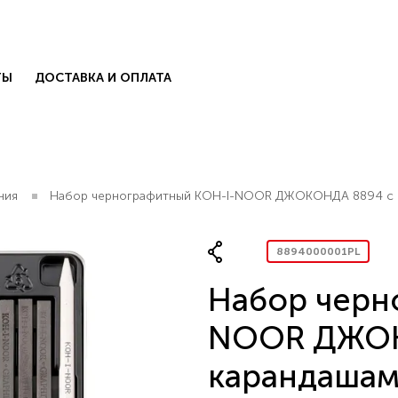
ТЫ
ДОСТАВКА И ОПЛАТА
ния
Набор чернографитный KOH-I-NOOR ДЖОКОНДА 8894 с к
8894000001PL
Набор черн
КОЛЛЕКЦИИ
есь с нами
.
NOOR ДЖОК
БЛОГ
карандаша
КОНТАКТЫ