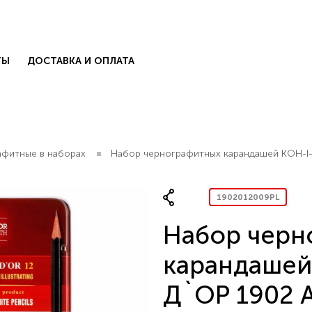
ТЫ
ДОСТАВКА И ОПЛАТА
афитные в наборах
Набор чернографитных карандашей KOH-I-
1902012009PL
Набор черн
КОЛЛЕКЦИИ
есь с нами
.
карандаше
БЛОГ
Д`ОР 1902 А
КОНТАКТЫ