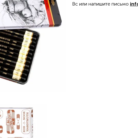
Вс или напишите письмо
inf
Набор чернографитных
Поделиться
карандашей KOH-I-NOOR
ТУАЗОН Д`ОР 1902 АРТ,
2 290 р.
8B-8H, 12шт,
металл.коробка
TWITTER
FACEBOOK
TELEGRAM
ОФОРМИТЬ ЗА
ДОЛЖИТЬ ПОКУПКИ