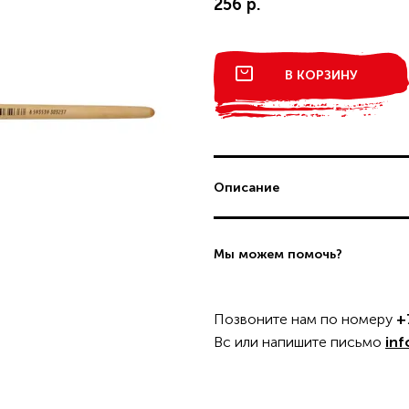
256 р.
ДОСТАВКА И ОПЛАТА
Товар добавлен в корзину
В КАТАЛОГ
В КОРЗИНУ
Поделиться
интернет-магазину
Вопрос по пр
Кисть KOH-I-NOOR
256 р.
синтетика плоская №14
Описание
TWITTER
FACEBOOK
TELEGRAM
ОФОРМИТЬ ЗА
ДОЛЖИТЬ ПОКУПКИ
Мы можем помочь?
ЗАЯВКУ
Позвоните нам по номеру
+
Вс или напишите письмо
inf