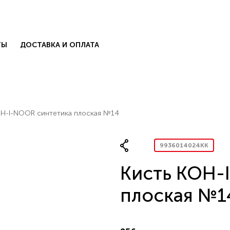
ТЫ
ДОСТАВКА И ОПЛАТА
OH-I-NOOR синтетика плоская №14
9936014024KK
Кисть KOH-
КОЛЛЕКЦИИ
есь с нами
.
плоская №1
БЛОГ
КОНТАКТЫ