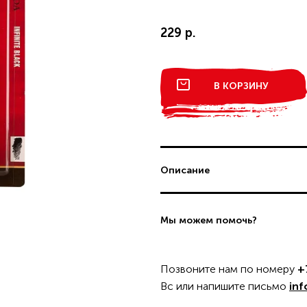
ДОСТАВКА И ОПЛАТА
229 р.
В КАТАЛОГ
В КОРЗИНУ
интернет-магазину
Вопрос по пр
Товар добавлен в корзину
Описание
Карандаш ультрачерный
Поделиться
матовый KOH-I-NOOR
229 р.
ЗАЯВКУ
GIOCONDA INFINITE
Мы можем помочь?
BLACK 8813
TWITTER
FACEBOOK
TELEGRAM
Позвоните нам по номеру
+
ОФОРМИТЬ ЗА
ДОЛЖИТЬ ПОКУПКИ
Вс или напишите письмо
inf