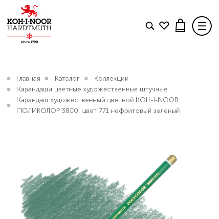
Товар добавлен в корзину
Поделиться
TWITTER
FACEBOOK
TELEGRAM
КОЛЛЕКЦИИ
Главная
Каталог
Коллекции
Карандаши цветные художественные штучные
БЛОГ
Свяжитесь с нами
.
Карандаш художественный цветной KOH-I-NOOR
ПОЛИКОЛОР 3800, цвет 771 нефритовый зеленый
КОНТАКТЫ
ДОСТАВКА И ОПЛАТА
Карандаш художественный цветной KOH-I-NOOR
В КАТАЛОГ
ПОЛИКОЛОР 3800, цвет 771 нефритовый зеленый
150 р.
Вопрос по интернет-магазину