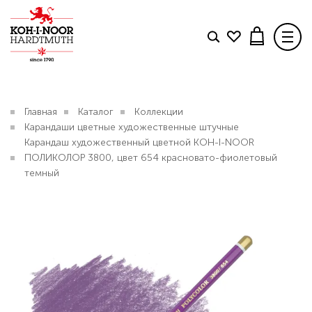
Товар добавлен в корзину
Поделиться
TWITTER
FACEBOOK
TELEGRAM
КОЛЛЕКЦИИ
Главная
Каталог
Коллекции
Карандаши цветные художественные штучные
БЛОГ
Свяжитесь с нами
.
Карандаш художественный цветной KOH-I-NOOR
Карандаш художественный цветной KOH-I-NOOR
ПОЛИКОЛОР 3800, цвет 654 красновато-фиолетовый
КОНТАКТЫ
ПОЛИКОЛОР 3800, цвет 654 красновато-
темный
фиолетовый темный
ДОСТАВКА И ОПЛАТА
150 р.
В КАТАЛОГ
ОФОРМИТЬ ЗАКАЗ
Вопрос по интернет-магазину
ПРОДОЛЖИТЬ ПОКУПКИ