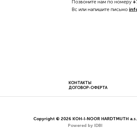
Позвоните нам по номеру
+
Вс или напишите письмо
inf
КОНТАКТЫ
ДОГОВОР-ОФЕРТА
ПОЛЬЗОВАТЕЛЬСКОЕ СОГЛАШЕНИЕ
ДОГОВОР-О
Copyright © 2026 KOH-I-NOOR HARDTMUTH a.s.
pyright © 2025 KOH-I-NOOR HARDTMUTH a.s.. Все права защищ
Powered by IDBI