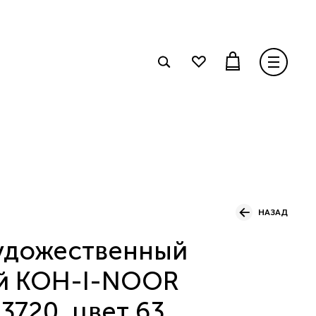
НАЗАД
удожественный
й KOH-I-NOOR
720, цвет 63