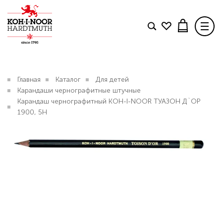
Товар добавлен в корзину
Поделиться
TWITTER
FACEBOOK
TELEGRAM
Карандаш чернографитный KOH-I-NOOR ТУАЗОН
КОЛЛЕКЦИИ
Д`ОР 1900, 5H
Главная
Каталог
Для детей
Карандаши чернографитные штучные
108 р.
БЛОГ
Свяжитесь с нами
.
Карандаш чернографитный KOH-I-NOOR ТУАЗОН Д`ОР
1900, 5H
КОНТАКТЫ
ОФОРМИТЬ ЗАКАЗ
ДОСТАВКА И ОПЛАТА
ПРОДОЛЖИТЬ ПОКУПКИ
В КАТАЛОГ
Вопрос по интернет-магазину