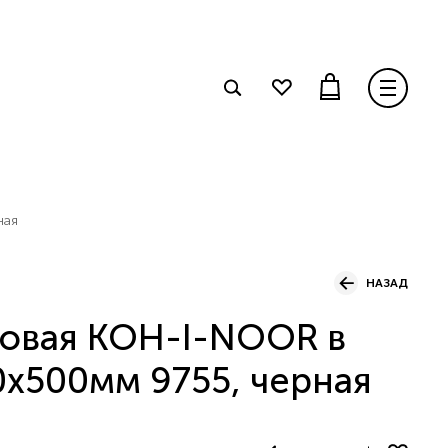
ная
НАЗАД
повая KOH-I-NOOR в
0х500мм 9755, черная