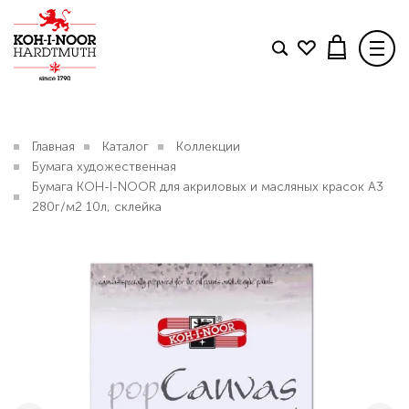
Товар добавлен в корзину
Поделиться
TWITTER
FACEBOOK
TELEGRAM
КОЛЛЕКЦИИ
Главная
Каталог
Коллекции
Бумага художественная
БЛОГ
Свяжитесь с нами
.
Бумага KOH-I-NOOR для акриловых и масляных красок А3
Бумага KOH-I-NOOR для акриловых и масляных
280г/м2 10л, склейка
КОНТАКТЫ
красок А3 280г/м2 10л, склейка
2 523 р.
ДОСТАВКА И ОПЛАТА
ОФОРМИТЬ ЗАКАЗ
В КАТАЛОГ
ПРОДОЛЖИТЬ ПОКУПКИ
Вопрос по интернет-магазину