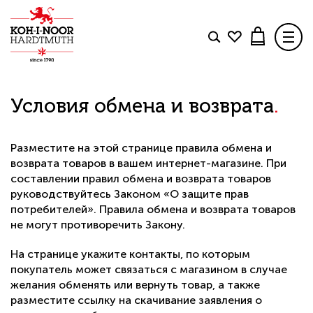
Товар добавлен в корзину
Условия обмена и возврата
.
КОЛЛЕКЦИИ
БЛОГ
Свяжитесь с нами
.
Разместите на этой странице правила обмена и
возврата товаров в вашем интернет-магазине. При
КОНТАКТЫ
составлении правил обмена и возврата товаров
руководствуйтесь Законом «О защите прав
ДОСТАВКА И ОПЛАТА
ОФОРМИТЬ ЗАКАЗ
потребителей». Правила обмена и возврата товаров
не могут противоречить Закону.
В КАТАЛОГ
ПРОДОЛЖИТЬ ПОКУПКИ
На странице укажите контакты, по которым
покупатель может связаться с магазином в случае
желания обменять или вернуть товар, а также
разместите ссылку на скачивание заявления о
Вопрос по интернет-магазину